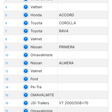
Valtteri
4
Honda
ACCORD
5
Toyota
COROLLA
6
Toyota
RAV4
7
Valmet
8
Nissan
PRIMERA
9
Omavalmiste
10
Nissan
ALMERA
11
Valmet
12
Ford
13
Pe-Tra
14
OMAVALMITE
15
JSI-Trailers
VT 2000/508+70
16
Omavalmiste
17