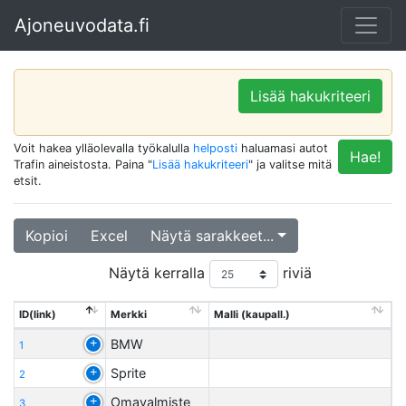
Ajoneuvodata.fi
Lisää hakukriteeri
Voit hakea ylläolevalla työkalulla
helposti
haluamasi autot
Hae!
Trafin aineistosta. Paina "
Lisää hakukriteeri
" ja valitse mitä
etsit.
Kopioi
Excel
Näytä sarakkeet...
Näytä kerralla
riviä
ID(link)
Merkki
Malli (kaupall.)
BMW
1
Sprite
2
Omavalmiste
3