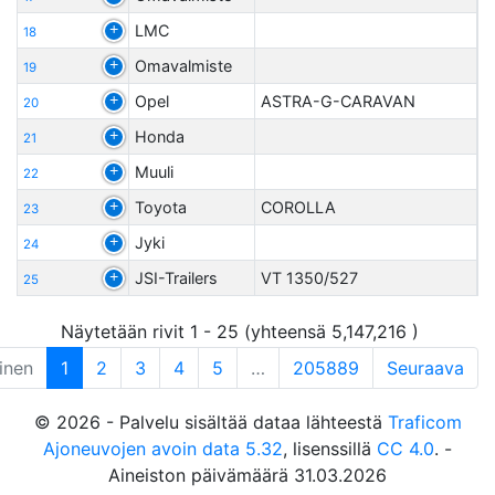
LMC
18
Omavalmiste
19
Opel
ASTRA-G-CARAVAN
20
Honda
21
Muuli
22
Toyota
COROLLA
23
Jyki
24
JSI-Trailers
VT 1350/527
25
Näytetään rivit 1 - 25 (yhteensä 5,147,216 )
inen
1
2
3
4
5
…
205889
Seuraava
© 2026 - Palvelu sisältää dataa lähteestä
Traficom
Ajoneuvojen avoin data 5.32
, lisenssillä
CC 4.0
. -
Aineiston päivämäärä 31.03.2026