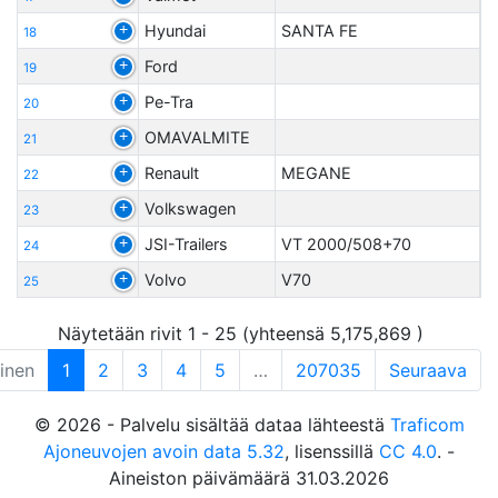
Hyundai
SANTA FE
18
Ford
19
Pe-Tra
20
OMAVALMITE
21
Renault
MEGANE
22
Volkswagen
23
JSI-Trailers
VT 2000/508+70
24
Volvo
V70
25
Näytetään rivit 1 - 25 (yhteensä 5,175,869 )
linen
1
2
3
4
5
…
207035
Seuraava
© 2026 - Palvelu sisältää dataa lähteestä
Traficom
Ajoneuvojen avoin data 5.32
, lisenssillä
CC 4.0
. -
Aineiston päivämäärä 31.03.2026