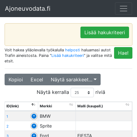
Ajoneuvodata.fi
Lisää hakukriteeri
Voit hakea ylläolevalla työkalulla
helposti
haluamasi autot
Hae!
Trafin aineistosta. Paina "
Lisää hakukriteeri
" ja valitse mitä
etsit.
Kopioi
Excel
Näytä sarakkeet...
Näytä kerralla
riviä
ID(link)
Merkki
Malli (kaupall.)
BMW
1
Sprite
2
Ford
FIESTA
3