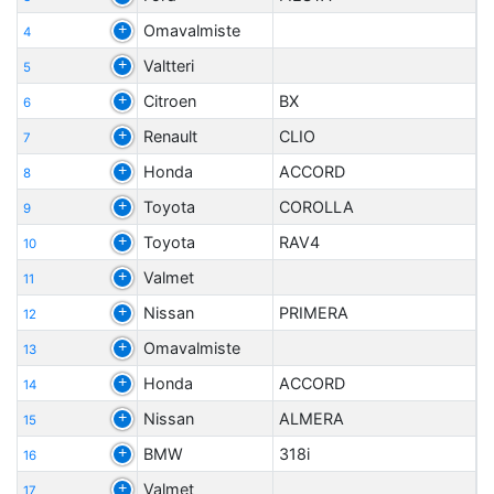
Omavalmiste
4
Valtteri
5
Citroen
BX
6
Renault
CLIO
7
Honda
ACCORD
8
Toyota
COROLLA
9
Toyota
RAV4
10
Valmet
11
Nissan
PRIMERA
12
Omavalmiste
13
Honda
ACCORD
14
Nissan
ALMERA
15
BMW
318i
16
Valmet
17