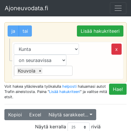
Ajoneuvodata.fi
ja
tai
Lisää hakukriteeri
x
Kouvola
×
Voit hakea ylläolevalla työkalulla
helposti
haluamasi autot
Hae!
Trafin aineistosta. Paina "
Lisää hakukriteeri
" ja valitse mitä
etsit.
Kopioi
Excel
Näytä sarakkeet...
Näytä kerralla
riviä