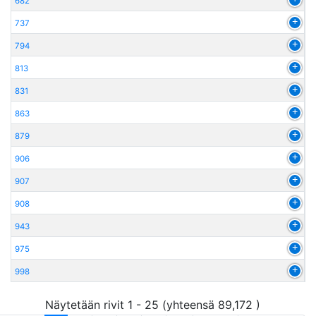
682
737
794
813
831
863
879
906
907
908
943
975
998
Näytetään rivit 1 - 25 (yhteensä 89,172 )