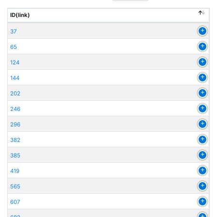
ID(link)
37
65
124
144
202
246
296
382
385
419
565
607