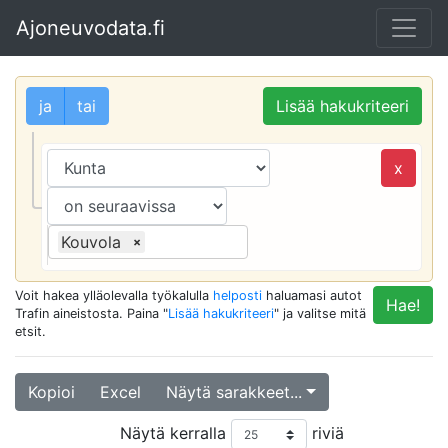
Ajoneuvodata.fi
ja
tai
Lisää hakukriteeri
x
Kouvola
×
Voit hakea ylläolevalla työkalulla
helposti
haluamasi autot
Hae!
Trafin aineistosta. Paina "
Lisää hakukriteeri
" ja valitse mitä
etsit.
Kopioi
Excel
Näytä sarakkeet...
Näytä kerralla
riviä