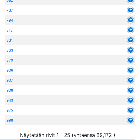
682
737
794
813
831
863
879
906
907
908
943
975
998
Näytetään rivit 1 - 25 (yhteensä 89,172 )