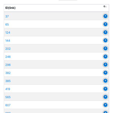
ID(link)
37
65
124
144
202
246
296
382
385
419
565
607