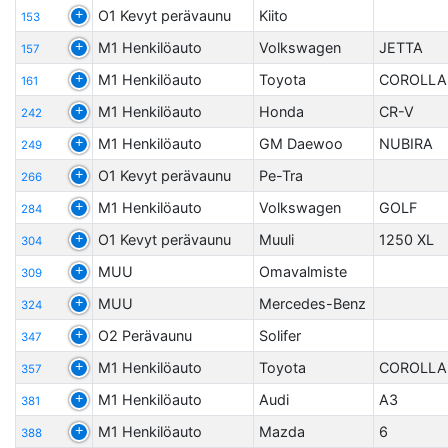
O1 Kevyt perävaunu
Kiito
153
M1 Henkilöauto
Volkswagen
JETTA
157
M1 Henkilöauto
Toyota
COROLLA
161
M1 Henkilöauto
Honda
CR-V
242
M1 Henkilöauto
GM Daewoo
NUBIRA
249
O1 Kevyt perävaunu
Pe-Tra
266
M1 Henkilöauto
Volkswagen
GOLF
284
O1 Kevyt perävaunu
Muuli
1250 XL
304
MUU
Omavalmiste
309
MUU
Mercedes-Benz
324
O2 Perävaunu
Solifer
347
M1 Henkilöauto
Toyota
COROLLA
357
M1 Henkilöauto
Audi
A3
381
M1 Henkilöauto
Mazda
6
388