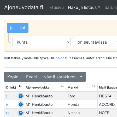
Ajoneuvodata.fi
Etusivu
Haku ja listaus
Satunn
ja
tai
Voit hakea ylläolevalla työkalulla
helposti
haluamasi autot Trafin aineisto
Kopioi
Excel
Näytä sarakkeet...
ID(link)
Ajoneuvoluokka
Merkki
Malli (kaupal
M1 Henkilöauto
Ford
FIESTA
3
M1 Henkilöauto
Honda
ACCORD
14
M1 Henkilöauto
Nissan
NOTE
108