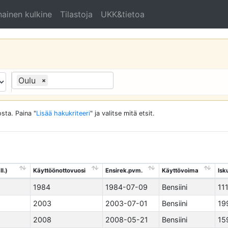
ainen kulkine
Tilastoja
UKK&tietoa
Oulu
×
sta. Paina "
Lisää hakukriteeri
" ja valitse mitä etsit.
l.)
Käyttöönottovuosi
Ensirek.pvm.
Käyttövoima
Isk
1984
1984-07-09
Bensiini
11
2003
2003-07-01
Bensiini
19
2008
2008-05-21
Bensiini
15