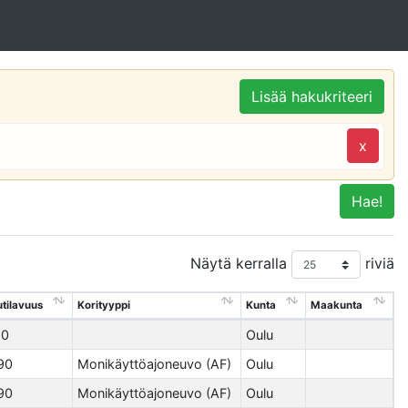
Lisää hakukriteeri
x
Hae!
Näytä kerralla
riviä
utilavuus
Korityyppi
Kunta
Maakunta
10
Oulu
90
Monikäyttöajoneuvo (AF)
Oulu
90
Monikäyttöajoneuvo (AF)
Oulu