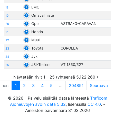
LMC
18
Omavalmiste
19
Opel
ASTRA-G-CARAVAN
20
Honda
21
Muuli
22
Toyota
COROLLA
23
Jyki
24
JSI-Trailers
VT 1350/527
25
Näytetään rivit 1 - 25 (yhteensä 5,122,260 )
linen
1
2
3
4
5
…
204891
Seuraava
© 2026 - Palvelu sisältää dataa lähteestä
Traficom
Ajoneuvojen avoin data 5.32
, lisenssillä
CC 4.0
. -
Aineiston päivämäärä 31.03.2026