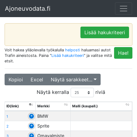
Ajoneuvodata.fi
Lisää hakukriteeri
Voit hakea ylläolevalla työkalulla
helposti
haluamasi autot
Hae!
Trafin aineistosta. Paina "
Lisää hakukriteeri
" ja valitse mitä
etsit.
Kopioi
Excel
Näytä sarakkeet...
Näytä kerralla
riviä
ID(link)
Merkki
Malli (kaupall.)
BMW
1
Sprite
2
Omavalmiste
3