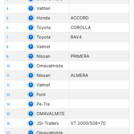
Valtteri
4
Honda
ACCORD
5
Toyota
COROLLA
6
Toyota
RAV4
7
Valmet
8
Nissan
PRIMERA
9
Omavalmiste
10
Nissan
ALMERA
11
Valmet
12
Ford
13
Pe-Tra
14
OMAVALMITE
15
JSI-Trailers
VT 2000/508+70
16
Omavalmiste
17