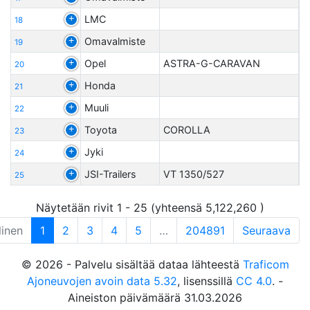
LMC
18
Omavalmiste
19
Opel
ASTRA-G-CARAVAN
20
Honda
21
Muuli
22
Toyota
COROLLA
23
Jyki
24
JSI-Trailers
VT 1350/527
25
Näytetään rivit 1 - 25 (yhteensä 5,122,260 )
linen
1
2
3
4
5
…
204891
Seuraava
© 2026 - Palvelu sisältää dataa lähteestä
Traficom
Ajoneuvojen avoin data 5.32
, lisenssillä
CC 4.0
. -
Aineiston päivämäärä 31.03.2026