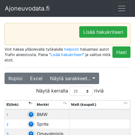
Ajoneuvodata.fi
Lisää hakukriteeri
Voit hakea ylläolevalla työkalulla
helposti
haluamasi autot
Hae!
Trafin aineistosta. Paina "
Lisää hakukriteeri
" ja valitse mitä
etsit.
Kopioi
Excel
Näytä sarakkeet...
Näytä kerralla
riviä
ID(link)
Merkki
Malli (kaupall.)
BMW
1
Sprite
2
Omavalmiste
3