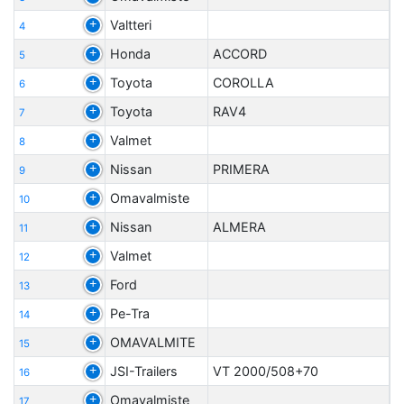
Valtteri
4
Honda
ACCORD
5
Toyota
COROLLA
6
Toyota
RAV4
7
Valmet
8
Nissan
PRIMERA
9
Omavalmiste
10
Nissan
ALMERA
11
Valmet
12
Ford
13
Pe-Tra
14
OMAVALMITE
15
JSI-Trailers
VT 2000/508+70
16
Omavalmiste
17