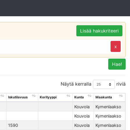
Lisää hakukriteeri
x
Hae!
Näytä kerralla
riviä
Iskutilavuus
Korityyppi
Kunta
Maakunta
Kouvola
Kymenlaakso
Kouvola
Kymenlaakso
1590
Kouvola
Kymenlaakso