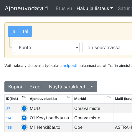
Ajoneuvodata.fi
Etusivu
Haku ja listaus
Satunn
ja
tai
Voit hakea ylläolevalla työkalulla
helposti
haluamasi autot Trafin aineisto
Kopioi
Excel
Näytä sarakkeet...
ID(link)
Ajoneuvoluokka
Merkki
Malli (kaup
MUU
Omavalmiste
27
O1 Kevyt perävaunu
Omavalmiste
114
M1 Henkilöauto
Opel
ASTRA-
155