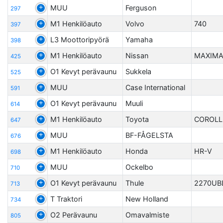
MUU
Ferguson
297
M1 Henkilöauto
Volvo
740
397
L3 Moottoripyörä
Yamaha
398
M1 Henkilöauto
Nissan
MAXIMA
425
O1 Kevyt perävaunu
Sukkela
525
MUU
Case International
591
O1 Kevyt perävaunu
Muuli
614
M1 Henkilöauto
Toyota
COROL
647
MUU
BF-FÅGELSTA
676
M1 Henkilöauto
Honda
HR-V
698
MUU
Ockelbo
710
O1 Kevyt perävaunu
Thule
2270UB
713
T Traktori
New Holland
734
O2 Perävaunu
Omavalmiste
805