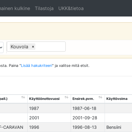
ainen kulkine
Tilastoja
UKK&tietoa
Kouvola
×
sta. Paina "
Lisää hakukriteeri
" ja valitse mitä etsit.
all.)
Käyttöönottovuosi
Ensirek.pvm.
Käyttövoima
1987
1987-06-18
2001
2001-09-28
F-CARAVAN
1996
1996-08-13
Bensiini