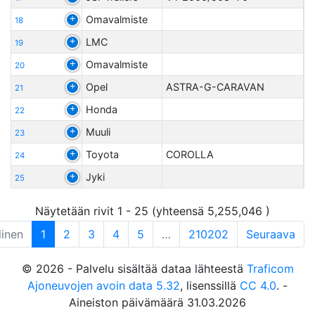
Omavalmiste
18
LMC
19
Omavalmiste
20
Opel
ASTRA-G-CARAVAN
21
Honda
22
Muuli
23
Toyota
COROLLA
24
Jyki
25
Näytetään rivit 1 - 25 (yhteensä 5,255,046 )
linen
1
2
3
4
5
…
210202
Seuraava
© 2026 - Palvelu sisältää dataa lähteestä
Traficom
Ajoneuvojen avoin data 5.32
, lisenssillä
CC 4.0
. -
Aineiston päivämäärä 31.03.2026