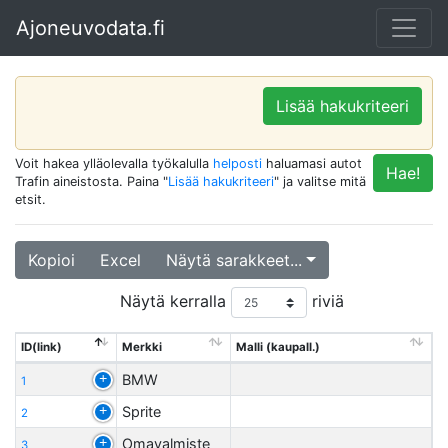
Ajoneuvodata.fi
Lisää hakukriteeri
Voit hakea ylläolevalla työkalulla
helposti
haluamasi autot
Hae!
Trafin aineistosta. Paina "
Lisää hakukriteeri
" ja valitse mitä
etsit.
Kopioi
Excel
Näytä sarakkeet...
Näytä kerralla
riviä
ID(link)
Merkki
Malli (kaupall.)
BMW
1
Sprite
2
Omavalmiste
3