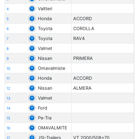
Valtteri
4
Honda
ACCORD
5
Toyota
COROLLA
6
Toyota
RAV4
7
Valmet
8
Nissan
PRIMERA
9
Omavalmiste
10
Honda
ACCORD
11
Nissan
ALMERA
12
Valmet
13
Ford
14
Pe-Tra
15
OMAVALMITE
16
JSI-Trailers
VT 2000/508+70
17