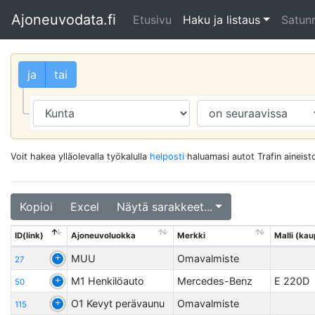
Ajoneuvodata.fi
Etusivu
Haku ja listaus
Satunn
ja
tai
Voit hakea ylläolevalla työkalulla
helposti
haluamasi autot Trafin aineisto
Kopioi
Excel
Näytä sarakkeet...
ID(link)
Ajoneuvoluokka
Merkki
Malli (kaup
MUU
Omavalmiste
27
M1 Henkilöauto
Mercedes-Benz
E 220D
50
O1 Kevyt perävaunu
Omavalmiste
115