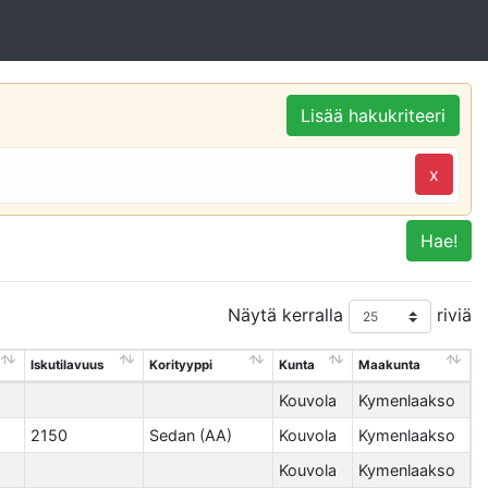
Lisää hakukriteeri
x
Hae!
Näytä kerralla
riviä
Iskutilavuus
Korityyppi
Kunta
Maakunta
Kouvola
Kymenlaakso
2150
Sedan (AA)
Kouvola
Kymenlaakso
Kouvola
Kymenlaakso