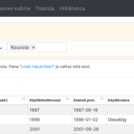
ainen kulkine
Tilastoja
UKK&tietoa
Kouvola
×
sta. Paina "
Lisää hakukriteeri
" ja valitse mitä etsit.
all.)
Käyttöönottovuosi
Ensirek.pvm.
Käyttövoima
1987
1987-06-18
1998
1998-01-02
Dieselöljy
2001
2001-09-28