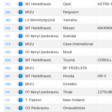
M1 Henkilöauto
Opel
ASTRA-
153
MUU
Ferguson
292
L3 Moottoripyörä
Yamaha
389
M1 Henkilöauto
Nissan
MAXIMA
413
O1 Kevyt perävaunu
Sukkela
517
MUU
Case International
579
O1 Kevyt perävaunu
Muuli
600
M1 Henkilöauto
Toyota
COROL
633
MUU
BF-FÅGELSTA
664
M1 Henkilöauto
Honda
HR-V
687
MUU
Ockelbo
698
O1 Kevyt perävaunu
Thule
2270UB
701
T Traktori
New Holland
721
O2 Perävaunu
Omavalmiste
792