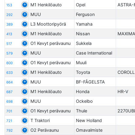
M1 Henkilöauto
Opel
ASTRA-
153
MUU
Ferguson
292
L3 Moottoripyörä
Yamaha
389
M1 Henkilöauto
Nissan
MAXIMA
413
O1 Kevyt perävaunu
Sukkela
517
MUU
Case International
579
O1 Kevyt perävaunu
Muuli
600
M1 Henkilöauto
Toyota
COROL
633
MUU
BF-FÅGELSTA
664
M1 Henkilöauto
Honda
HR-V
687
MUU
Ockelbo
698
O1 Kevyt perävaunu
Thule
2270UB
701
T Traktori
New Holland
721
O2 Perävaunu
Omavalmiste
792