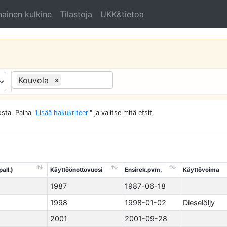
ainen kulkine
Tilastoja
UKK&tietoa
Kouvola
×
sta. Paina "
Lisää hakukriteeri
" ja valitse mitä etsit.
all.)
Käyttöönottovuosi
Ensirek.pvm.
Käyttövoima
1987
1987-06-18
1998
1998-01-02
Dieselöljy
2001
2001-09-28