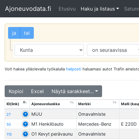
Ajoneuvodata.fi
Etusivu
Haku ja listaus
Satunn
ja
tai
Voit hakea ylläolevalla työkalulla
helposti
haluamasi autot Trafin aineisto
Kopioi
Excel
Näytä sarakkeet...
ID(link)
Ajoneuvoluokka
Merkki
Malli (kaup
MUU
Omavalmiste
27
M1 Henkilöauto
Mercedes-Benz
E 220D
50
O1 Kevyt perävaunu
Omavalmiste
115