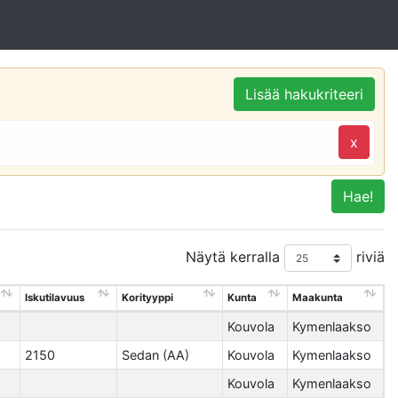
Lisää hakukriteeri
x
Hae!
Näytä kerralla
riviä
Iskutilavuus
Korityyppi
Kunta
Maakunta
Kouvola
Kymenlaakso
2150
Sedan (AA)
Kouvola
Kymenlaakso
Kouvola
Kymenlaakso