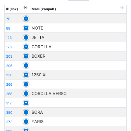
ID(link)
Malli (kaupall.)
78
NOTE
88
JETTA
123
COROLLA
128
BOXER
203
206
1250 XL
236
266
COROLLA VERSO
268
312
BORA
350
YARIS
373