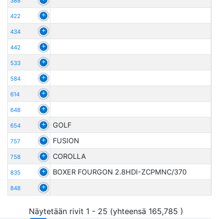
388
422
434
442
533
584
614
648
GOLF
654
FUSION
757
COROLLA
758
BOXER FOURGON 2.8HDI-ZCPMNC/370
835
848
Näytetään rivit 1 - 25 (yhteensä 165,785 )