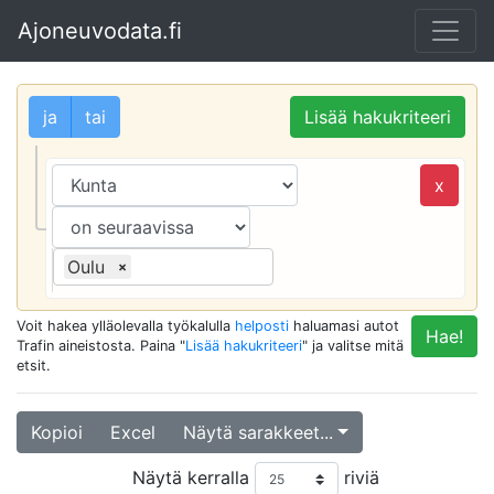
Ajoneuvodata.fi
ja
tai
Lisää hakukriteeri
x
Oulu
×
Voit hakea ylläolevalla työkalulla
helposti
haluamasi autot
Hae!
Trafin aineistosta. Paina "
Lisää hakukriteeri
" ja valitse mitä
etsit.
Kopioi
Excel
Näytä sarakkeet...
Näytä kerralla
riviä