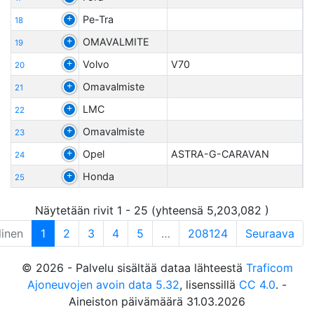
Pe-Tra
18
OMAVALMITE
19
Volvo
V70
20
Omavalmiste
21
LMC
22
Omavalmiste
23
Opel
ASTRA-G-CARAVAN
24
Honda
25
Näytetään rivit 1 - 25 (yhteensä 5,203,082 )
linen
1
2
3
4
5
…
208124
Seuraava
© 2026 - Palvelu sisältää dataa lähteestä
Traficom
Ajoneuvojen avoin data 5.32
, lisenssillä
CC 4.0
. -
Aineiston päivämäärä 31.03.2026