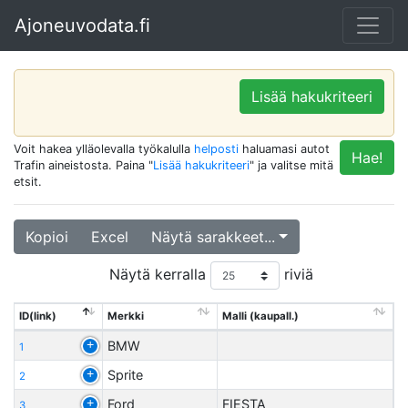
Ajoneuvodata.fi
Lisää hakukriteeri
Voit hakea ylläolevalla työkalulla
helposti
haluamasi autot
Hae!
Trafin aineistosta. Paina "
Lisää hakukriteeri
" ja valitse mitä
etsit.
Kopioi
Excel
Näytä sarakkeet...
Näytä kerralla
riviä
ID(link)
Merkki
Malli (kaupall.)
BMW
1
Sprite
2
Ford
FIESTA
3