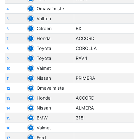
Omavalmiste
4
Valtteri
5
Citroen
BX
6
Honda
ACCORD
7
Toyota
COROLLA
8
Toyota
RAV4
9
Valmet
10
Nissan
PRIMERA
11
Omavalmiste
12
Honda
ACCORD
13
Nissan
ALMERA
14
BMW
318i
15
Valmet
16
Ford
17