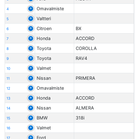
Omavalmiste
4
Valtteri
5
Citroen
BX
6
Honda
ACCORD
7
Toyota
COROLLA
8
Toyota
RAV4
9
Valmet
10
Nissan
PRIMERA
11
Omavalmiste
12
Honda
ACCORD
13
Nissan
ALMERA
14
BMW
318i
15
Valmet
16
Ford
17