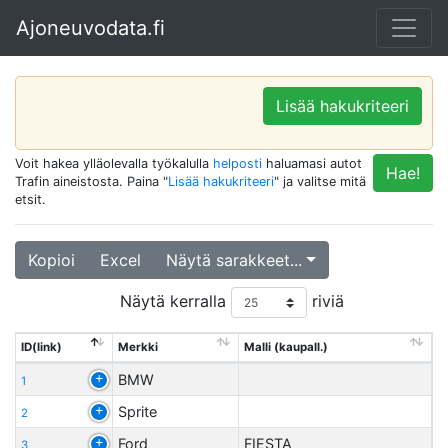
Ajoneuvodata.fi
Lisää hakukriteeri
Voit hakea ylläolevalla työkalulla
helposti
haluamasi autot
Hae!
Trafin aineistosta. Paina "
Lisää hakukriteeri
" ja valitse mitä
etsit.
Kopioi
Excel
Näytä sarakkeet...
Näytä kerralla
riviä
ID(link)
Merkki
Malli (kaupall.)
BMW
1
Sprite
2
Ford
FIESTA
3