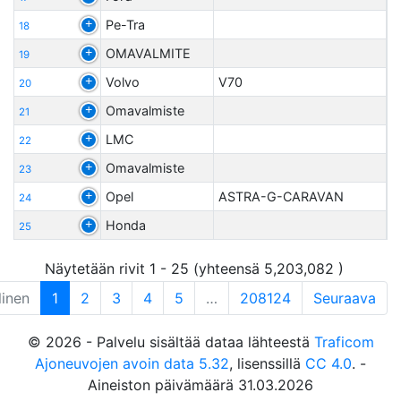
Pe-Tra
18
OMAVALMITE
19
Volvo
V70
20
Omavalmiste
21
LMC
22
Omavalmiste
23
Opel
ASTRA-G-CARAVAN
24
Honda
25
Näytetään rivit 1 - 25 (yhteensä 5,203,082 )
linen
1
2
3
4
5
…
208124
Seuraava
© 2026 - Palvelu sisältää dataa lähteestä
Traficom
Ajoneuvojen avoin data 5.32
, lisenssillä
CC 4.0
. -
Aineiston päivämäärä 31.03.2026