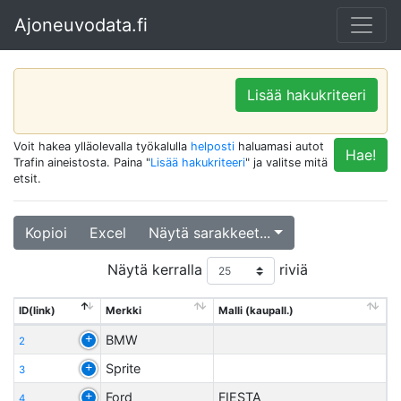
Ajoneuvodata.fi
Lisää hakukriteeri
Voit hakea ylläolevalla työkalulla
helposti
haluamasi autot
Hae!
Trafin aineistosta. Paina "
Lisää hakukriteeri
" ja valitse mitä
etsit.
Kopioi
Excel
Näytä sarakkeet...
Näytä kerralla
riviä
ID(link)
Merkki
Malli (kaupall.)
BMW
2
Sprite
3
Ford
FIESTA
4