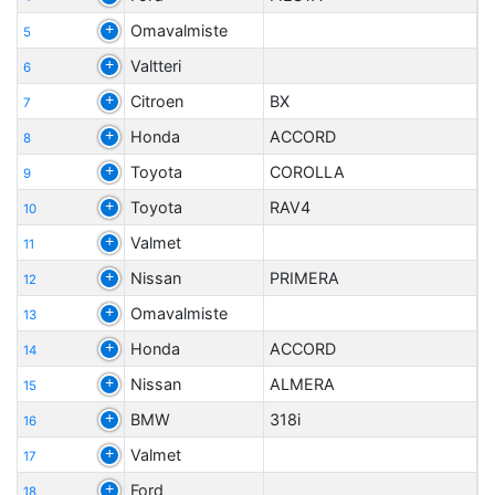
Omavalmiste
5
Valtteri
6
Citroen
BX
7
Honda
ACCORD
8
Toyota
COROLLA
9
Toyota
RAV4
10
Valmet
11
Nissan
PRIMERA
12
Omavalmiste
13
Honda
ACCORD
14
Nissan
ALMERA
15
BMW
318i
16
Valmet
17
Ford
18