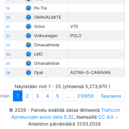
Pe-Tra
19
OMAVALMITE
20
Volvo
V70
21
Volkswagen
POLO
22
Omavalmiste
23
LMC
24
Omavalmiste
25
Opel
ASTRA-G-CARAVAN
26
Näytetään rivit 1 - 25 (yhteensä 5,273,970 )
linen
1
2
3
4
5
…
210959
Seuraava
© 2026 - Palvelu sisältää dataa lähteestä
Traficom
Ajoneuvojen avoin data 5.32
, lisenssillä
CC 4.0
. -
Aineiston päivämäärä 31.03.2026