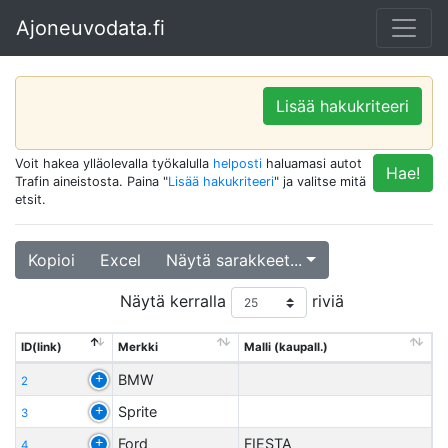
Ajoneuvodata.fi
Lisää hakukriteeri
Voit hakea ylläolevalla työkalulla
helposti
haluamasi autot
Hae!
Trafin aineistosta. Paina "
Lisää hakukriteeri
" ja valitse mitä
etsit.
Kopioi
Excel
Näytä sarakkeet...
Näytä kerralla
riviä
ID(link)
Merkki
Malli (kaupall.)
BMW
2
Sprite
3
Ford
FIESTA
4