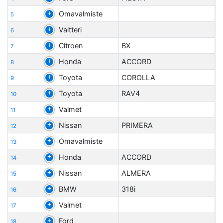
Omavalmiste
5
Valtteri
6
Citroen
BX
7
Honda
ACCORD
8
Toyota
COROLLA
9
Toyota
RAV4
10
Valmet
11
Nissan
PRIMERA
12
Omavalmiste
13
Honda
ACCORD
14
Nissan
ALMERA
15
BMW
318i
16
Valmet
17
Ford
18