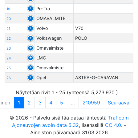
Pe-Tra
19
OMAVALMITE
20
Volvo
V70
21
Volkswagen
POLO
22
Omavalmiste
23
LMC
24
Omavalmiste
25
Opel
ASTRA-G-CARAVAN
26
Näytetään rivit 1 - 25 (yhteensä 5,273,970 )
linen
1
2
3
4
5
…
210959
Seuraava
© 2026 - Palvelu sisältää dataa lähteestä
Traficom
Ajoneuvojen avoin data 5.32
, lisenssillä
CC 4.0
. -
Aineiston päivämäärä 31.03.2026