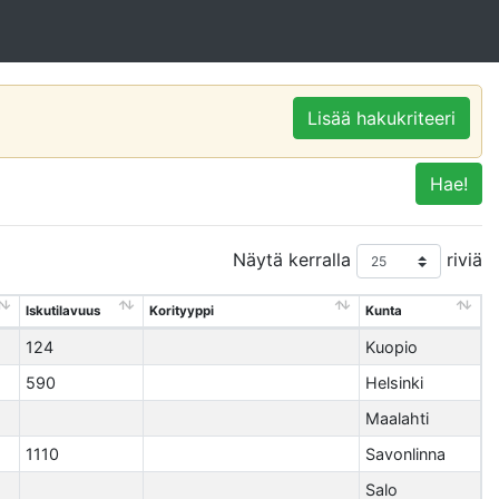
Lisää hakukriteeri
Hae!
Näytä kerralla
riviä
Iskutilavuus
Korityyppi
Kunta
124
Kuopio
590
Helsinki
Maalahti
1110
Savonlinna
Salo