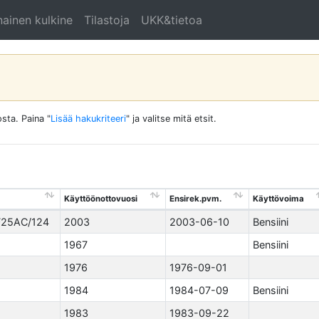
ainen kulkine
Tilastoja
UKK&tietoa
sta. Paina "
Lisää hakukriteeri
" ja valitse mitä etsit.
Käyttöönottovuosi
Ensirek.pvm.
Käyttövoima
F25AC/124
2003
2003-06-10
Bensiini
1967
Bensiini
1976
1976-09-01
1984
1984-07-09
Bensiini
1983
1983-09-22