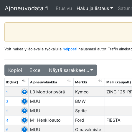
Ajoneuvodata.fi
Etusivu
Haku ja listaus
Satunn
Voit hakea ylläolevalla työkalulla
helposti
haluamasi autot Trafin aineisto
Kopioi
Excel
Näytä sarakkeet...
ID(link)
Ajoneuvoluokka
Merkki
Malli (kaupall.)
L3 Moottoripyörä
Kymco
ZING 125-R
1
MUU
BMW
2
MUU
Sprite
3
M1 Henkilöauto
Ford
FIESTA
4
MUU
Omavalmiste
5