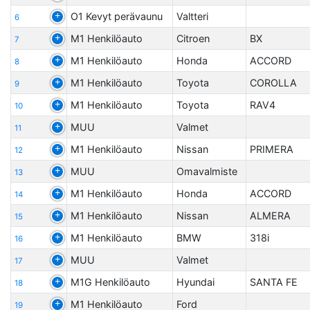
O1 Kevyt perävaunu
Valtteri
6
M1 Henkilöauto
Citroen
BX
7
M1 Henkilöauto
Honda
ACCORD
8
M1 Henkilöauto
Toyota
COROLLA
9
M1 Henkilöauto
Toyota
RAV4
10
MUU
Valmet
11
M1 Henkilöauto
Nissan
PRIMERA
12
MUU
Omavalmiste
13
M1 Henkilöauto
Honda
ACCORD
14
M1 Henkilöauto
Nissan
ALMERA
15
M1 Henkilöauto
BMW
318i
16
MUU
Valmet
17
M1G Henkilöauto
Hyundai
SANTA FE
18
M1 Henkilöauto
Ford
19