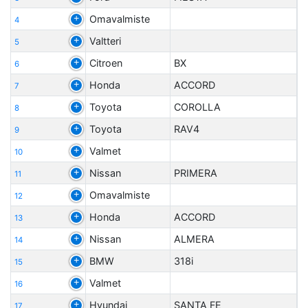
Omavalmiste
4
Valtteri
5
Citroen
BX
6
Honda
ACCORD
7
Toyota
COROLLA
8
Toyota
RAV4
9
Valmet
10
Nissan
PRIMERA
11
Omavalmiste
12
Honda
ACCORD
13
Nissan
ALMERA
14
BMW
318i
15
Valmet
16
Hyundai
SANTA FE
17