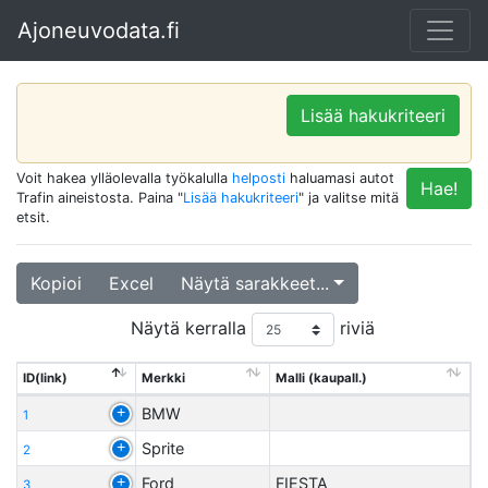
Ajoneuvodata.fi
Lisää hakukriteeri
Voit hakea ylläolevalla työkalulla
helposti
haluamasi autot
Hae!
Trafin aineistosta. Paina "
Lisää hakukriteeri
" ja valitse mitä
etsit.
Kopioi
Excel
Näytä sarakkeet...
Näytä kerralla
riviä
ID(link)
Merkki
Malli (kaupall.)
BMW
1
Sprite
2
Ford
FIESTA
3