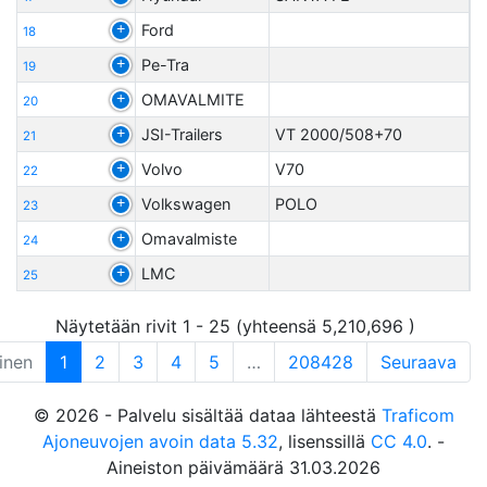
Ford
18
Pe-Tra
19
OMAVALMITE
20
JSI-Trailers
VT 2000/508+70
21
Volvo
V70
22
Volkswagen
POLO
23
Omavalmiste
24
LMC
25
Näytetään rivit 1 - 25 (yhteensä 5,210,696 )
inen
1
2
3
4
5
…
208428
Seuraava
© 2026 - Palvelu sisältää dataa lähteestä
Traficom
Ajoneuvojen avoin data 5.32
, lisenssillä
CC 4.0
. -
Aineiston päivämäärä 31.03.2026