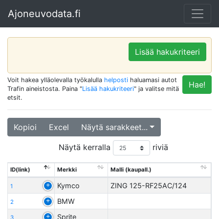
Ajoneuvodata.fi
Lisää hakukriteeri
Voit hakea ylläolevalla työkalulla
helposti
haluamasi autot
Hae!
Trafin aineistosta. Paina "
Lisää hakukriteeri
" ja valitse mitä
etsit.
Kopioi
Excel
Näytä sarakkeet...
Näytä kerralla
riviä
ID(link)
Merkki
Malli (kaupall.)
Kymco
ZING 125-RF25AC/124
1
BMW
2
Sprite
3