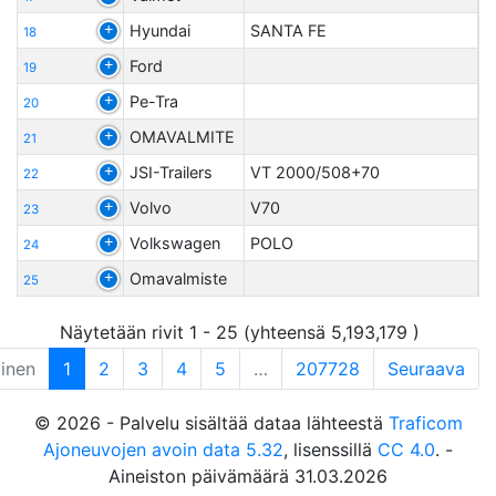
Hyundai
SANTA FE
18
Ford
19
Pe-Tra
20
OMAVALMITE
21
JSI-Trailers
VT 2000/508+70
22
Volvo
V70
23
Volkswagen
POLO
24
Omavalmiste
25
Näytetään rivit 1 - 25 (yhteensä 5,193,179 )
linen
1
2
3
4
5
…
207728
Seuraava
© 2026 - Palvelu sisältää dataa lähteestä
Traficom
Ajoneuvojen avoin data 5.32
, lisenssillä
CC 4.0
. -
Aineiston päivämäärä 31.03.2026