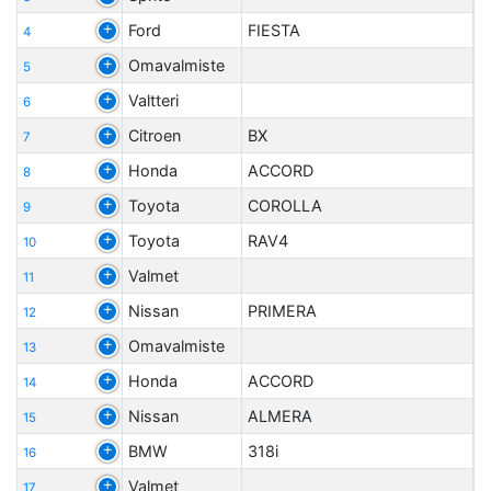
Ford
FIESTA
4
Omavalmiste
5
Valtteri
6
Citroen
BX
7
Honda
ACCORD
8
Toyota
COROLLA
9
Toyota
RAV4
10
Valmet
11
Nissan
PRIMERA
12
Omavalmiste
13
Honda
ACCORD
14
Nissan
ALMERA
15
BMW
318i
16
Valmet
17