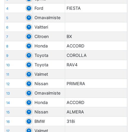
Ford
FIESTA
4
Omavalmiste
5
Valtteri
6
Citroen
BX
7
Honda
ACCORD
8
Toyota
COROLLA
9
Toyota
RAV4
10
Valmet
11
Nissan
PRIMERA
12
Omavalmiste
13
Honda
ACCORD
14
Nissan
ALMERA
15
BMW
318i
16
Valmet
17