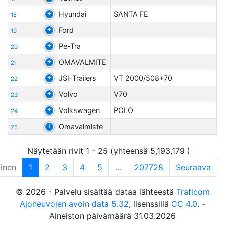
Hyundai
SANTA FE
18
Ford
19
Pe-Tra
20
OMAVALMITE
21
JSI-Trailers
VT 2000/508+70
22
Volvo
V70
23
Volkswagen
POLO
24
Omavalmiste
25
Näytetään rivit 1 - 25 (yhteensä 5,193,179 )
linen
1
2
3
4
5
…
207728
Seuraava
© 2026 - Palvelu sisältää dataa lähteestä
Traficom
Ajoneuvojen avoin data 5.32
, lisenssillä
CC 4.0
. -
Aineiston päivämäärä 31.03.2026