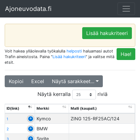
Ajoneuvodata.fi
Lisää hakukriteeri
Voit hakea ylläolevalla työkalulla
helposti
haluamasi autot
Hae!
Trafin aineistosta. Paina "
Lisää hakukriteeri
" ja valitse mitä
etsit.
Kopioi
Excel
Näytä sarakkeet...
Näytä kerralla
riviä
ID(link)
Merkki
Malli (kaupall.)
Kymco
ZING 125-RF25AC/124
1
BMW
2
Sprite
3