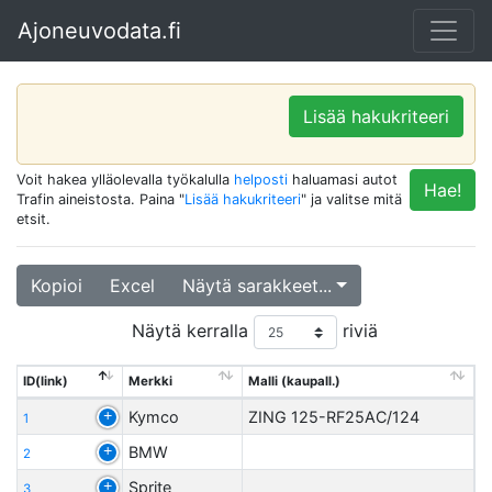
Ajoneuvodata.fi
Lisää hakukriteeri
Voit hakea ylläolevalla työkalulla
helposti
haluamasi autot
Hae!
Trafin aineistosta. Paina "
Lisää hakukriteeri
" ja valitse mitä
etsit.
Kopioi
Excel
Näytä sarakkeet...
Näytä kerralla
riviä
ID(link)
Merkki
Malli (kaupall.)
Kymco
ZING 125-RF25AC/124
1
BMW
2
Sprite
3