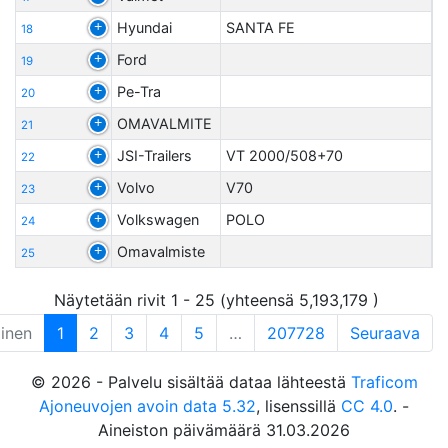
Hyundai
SANTA FE
18
Ford
19
Pe-Tra
20
OMAVALMITE
21
JSI-Trailers
VT 2000/508+70
22
Volvo
V70
23
Volkswagen
POLO
24
Omavalmiste
25
Näytetään rivit 1 - 25 (yhteensä 5,193,179 )
linen
1
2
3
4
5
…
207728
Seuraava
© 2026 - Palvelu sisältää dataa lähteestä
Traficom
Ajoneuvojen avoin data 5.32
, lisenssillä
CC 4.0
. -
Aineiston päivämäärä 31.03.2026