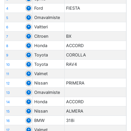
Ford
FIESTA
4
Omavalmiste
5
Valtteri
6
Citroen
BX
7
Honda
ACCORD
8
Toyota
COROLLA
9
Toyota
RAV4
10
Valmet
11
Nissan
PRIMERA
12
Omavalmiste
13
Honda
ACCORD
14
Nissan
ALMERA
15
BMW
318i
16
Valmet
17