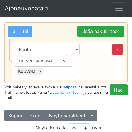
Ajoneuvodata.fi
ja
tai
Lisää hakukriteeri
x
Kouvola
×
Voit hakea ylläolevalla työkalulla
helposti
haluamasi autot
Hae!
Trafin aineistosta. Paina "
Lisää hakukriteeri
" ja valitse mitä
etsit.
Kopioi
Excel
Näytä sarakkeet...
Näytä kerralla
riviä