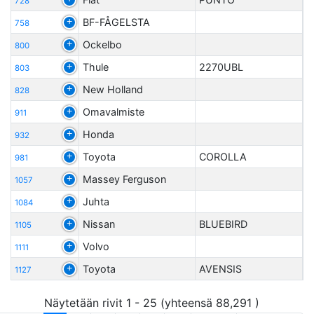
728
BF-FÅGELSTA
758
Ockelbo
800
Thule
2270UBL
803
New Holland
828
Omavalmiste
911
Honda
932
Toyota
COROLLA
981
Massey Ferguson
1057
Juhta
1084
Nissan
BLUEBIRD
1105
Volvo
1111
Toyota
AVENSIS
1127
Näytetään rivit 1 - 25 (yhteensä 88,291 )