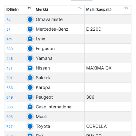
ID(link)
Merkki
Malli (kaupall.)
Omavalmiste
34
Mercedes-Benz
E 220D
57
Lynx
175
Ferguson
330
Yamaha
448
Nissan
MAXIMA QX
481
Sukkela
591
Kärppä
633
Peugeot
306
649
Case International
666
Muuli
695
Toyota
COROLLA
727
Fiat
PUNTO