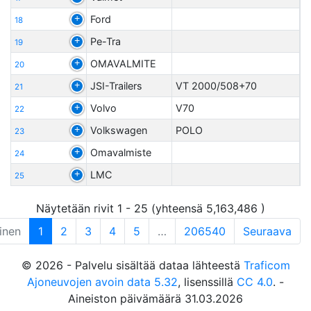
Ford
18
Pe-Tra
19
OMAVALMITE
20
JSI-Trailers
VT 2000/508+70
21
Volvo
V70
22
Volkswagen
POLO
23
Omavalmiste
24
LMC
25
Näytetään rivit 1 - 25 (yhteensä 5,163,486 )
inen
1
2
3
4
5
…
206540
Seuraava
© 2026 - Palvelu sisältää dataa lähteestä
Traficom
Ajoneuvojen avoin data 5.32
, lisenssillä
CC 4.0
. -
Aineiston päivämäärä 31.03.2026