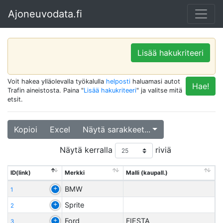
Ajoneuvodata.fi
Lisää hakukriteeri
Voit hakea ylläolevalla työkalulla
helposti
haluamasi autot
Hae!
Trafin aineistosta. Paina "
Lisää hakukriteeri
" ja valitse mitä
etsit.
Kopioi
Excel
Näytä sarakkeet...
Näytä kerralla
riviä
ID(link)
Merkki
Malli (kaupall.)
BMW
1
Sprite
2
Ford
FIESTA
3