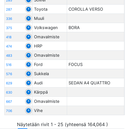
285
Toyota
COROLLA VERSO
287
Muuli
336
Volkswagen
BORA
375
Omavalmiste
418
HRP
474
Omavalmiste
483
Ford
FOCUS
516
Sukkela
576
Audi
SEDAN A4 QUATTRO
629
Kärppä
630
Omavalmiste
667
Vihe
706
Näytetään rivit 1 - 25 (yhteensä 164,064 )