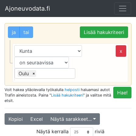
Ajoneuvodata.fi
ja
tai
Lisää hakukriteeri
x
Oulu
×
Voit hakea ylläolevalla työkalulla
helposti
haluamasi autot
Hae!
Trafin aineistosta. Paina "
Lisää hakukriteeri
" ja valitse mitä
etsit.
Kopioi
Excel
Näytä sarakkeet...
Näytä kerralla
riviä