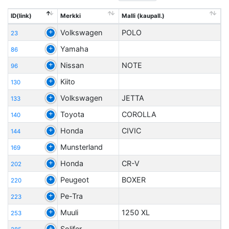
ID(link)
Merkki
Malli (kaupall.)
Volkswagen
POLO
23
Yamaha
86
Nissan
NOTE
96
Kiito
130
Volkswagen
JETTA
133
Toyota
COROLLA
140
Honda
CIVIC
144
Munsterland
169
Honda
CR-V
202
Peugeot
BOXER
220
Pe-Tra
223
Muuli
1250 XL
253
Solifer