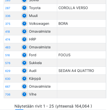
285
Toyota
COROLLA VERSO
287
Muuli
336
Volkswagen
BORA
375
Omavalmiste
418
HRP
474
Omavalmiste
483
Ford
FOCUS
516
Sukkela
576
Audi
SEDAN A4 QUATTRO
629
Kärppä
630
Omavalmiste
667
Vihe
706
Näytetään rivit 1 - 25 (yhteensä 164,064 )