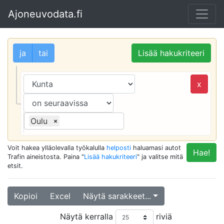
Ajoneuvodata.fi
ja
tai
Lisää hakukriteeri
x
Oulu
×
Voit hakea ylläolevalla työkalulla
helposti
haluamasi autot
Hae!
Trafin aineistosta. Paina "
Lisää hakukriteeri
" ja valitse mitä
etsit.
Kopioi
Excel
Näytä sarakkeet...
Näytä kerralla
riviä