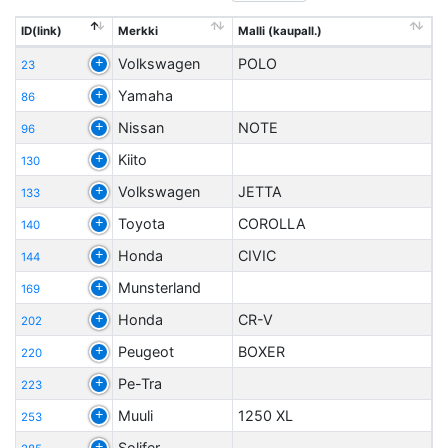
ID(link)
Merkki
Malli (kaupall.)
Volkswagen
POLO
23
Yamaha
86
Nissan
NOTE
96
Kiito
130
Volkswagen
JETTA
133
Toyota
COROLLA
140
Honda
CIVIC
144
Munsterland
169
Honda
CR-V
202
Peugeot
BOXER
220
Pe-Tra
223
Muuli
1250 XL
253
Solifer