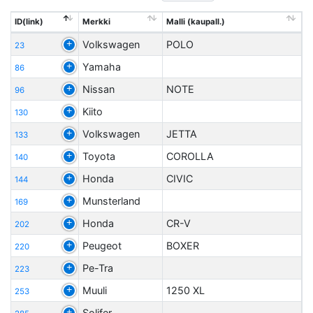
ID(link)
Merkki
Malli (kaupall.)
Volkswagen
POLO
23
Yamaha
86
Nissan
NOTE
96
Kiito
130
Volkswagen
JETTA
133
Toyota
COROLLA
140
Honda
CIVIC
144
Munsterland
169
Honda
CR-V
202
Peugeot
BOXER
220
Pe-Tra
223
Muuli
1250 XL
253
Solifer