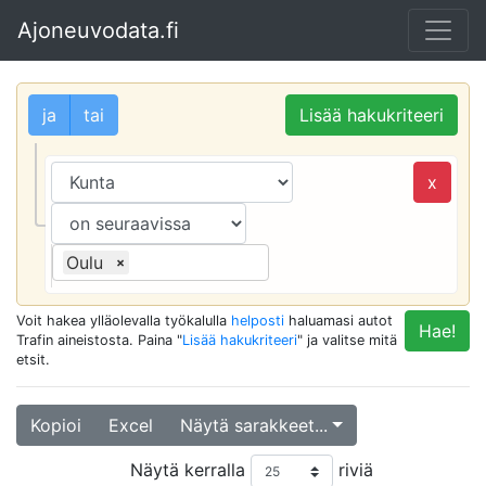
Ajoneuvodata.fi
ja
tai
Lisää hakukriteeri
x
Oulu
×
Voit hakea ylläolevalla työkalulla
helposti
haluamasi autot
Hae!
Trafin aineistosta. Paina "
Lisää hakukriteeri
" ja valitse mitä
etsit.
Kopioi
Excel
Näytä sarakkeet...
Näytä kerralla
riviä