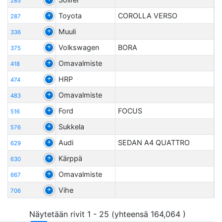
285
Toyota
COROLLA VERSO
287
Muuli
336
Volkswagen
BORA
375
Omavalmiste
418
HRP
474
Omavalmiste
483
Ford
FOCUS
516
Sukkela
576
Audi
SEDAN A4 QUATTRO
629
Kärppä
630
Omavalmiste
667
Vihe
706
Näytetään rivit 1 - 25 (yhteensä 164,064 )