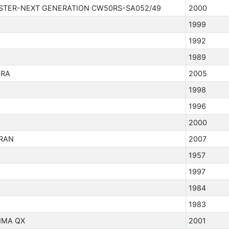
STER-NEXT GENERATION CW50RS-SA052/49
2000
1999
1992
1989
IRA
2005
1998
1996
2000
RAN
2007
1957
1997
1984
1983
IMA QX
2001