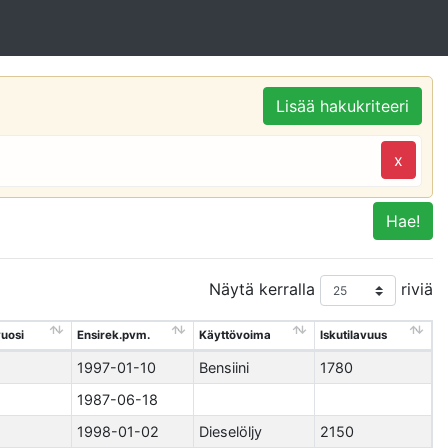
Lisää hakukriteeri
x
Hae!
Näytä kerralla
riviä
uosi
Ensirek.pvm.
Käyttövoima
Iskutilavuus
1997-01-10
Bensiini
1780
1987-06-18
1998-01-02
Dieselöljy
2150