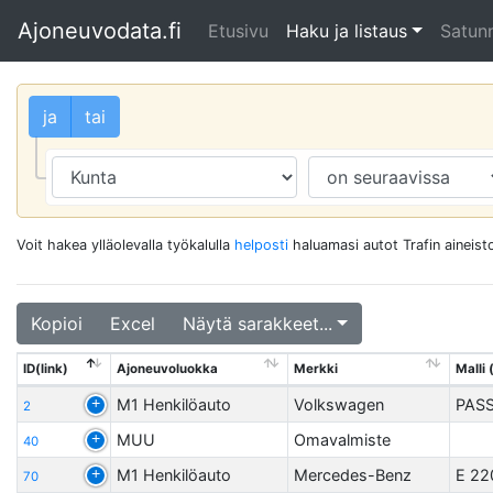
Ajoneuvodata.fi
Etusivu
Haku ja listaus
Satunn
ja
tai
Voit hakea ylläolevalla työkalulla
helposti
haluamasi autot Trafin aineisto
Kopioi
Excel
Näytä sarakkeet...
ID(link)
Ajoneuvoluokka
Merkki
Malli 
M1 Henkilöauto
Volkswagen
PAS
2
MUU
Omavalmiste
40
M1 Henkilöauto
Mercedes-Benz
E 22
70