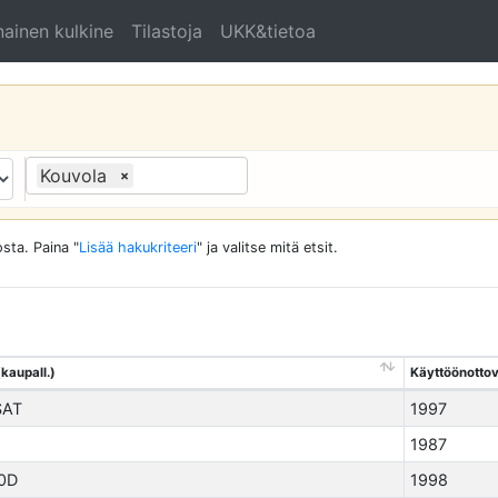
ainen kulkine
Tilastoja
UKK&tietoa
Kouvola
×
sta. Paina "
Lisää hakukriteeri
" ja valitse mitä etsit.
(kaupall.)
Käyttöönottov
SAT
1997
1987
0D
1998