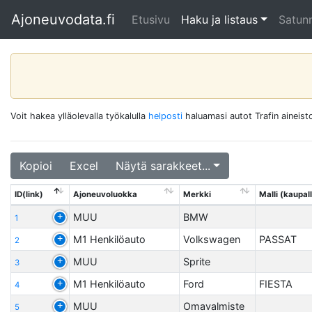
Ajoneuvodata.fi
Etusivu
Haku ja listaus
Satunn
Voit hakea ylläolevalla työkalulla
helposti
haluamasi autot Trafin aineisto
Kopioi
Excel
Näytä sarakkeet...
ID(link)
Ajoneuvoluokka
Merkki
Malli (kaupall
MUU
BMW
1
M1 Henkilöauto
Volkswagen
PASSAT
2
MUU
Sprite
3
M1 Henkilöauto
Ford
FIESTA
4
MUU
Omavalmiste
5