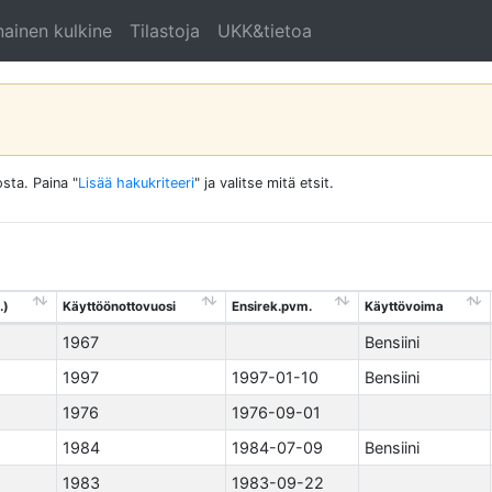
ainen kulkine
Tilastoja
UKK&tietoa
sta. Paina "
Lisää hakukriteeri
" ja valitse mitä etsit.
.)
Käyttöönottovuosi
Ensirek.pvm.
Käyttövoima
1967
Bensiini
1997
1997-01-10
Bensiini
1976
1976-09-01
1984
1984-07-09
Bensiini
1983
1983-09-22