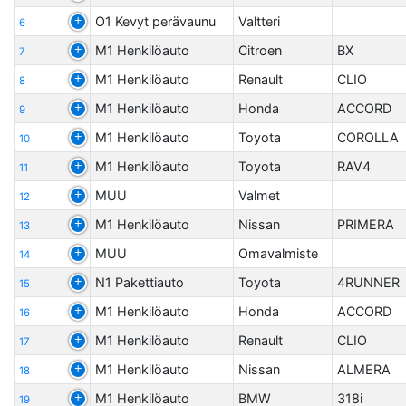
O1 Kevyt perävaunu
Valtteri
6
M1 Henkilöauto
Citroen
BX
7
M1 Henkilöauto
Renault
CLIO
8
M1 Henkilöauto
Honda
ACCORD
9
M1 Henkilöauto
Toyota
COROLLA
10
M1 Henkilöauto
Toyota
RAV4
11
MUU
Valmet
12
M1 Henkilöauto
Nissan
PRIMERA
13
MUU
Omavalmiste
14
N1 Pakettiauto
Toyota
4RUNNER
15
M1 Henkilöauto
Honda
ACCORD
16
M1 Henkilöauto
Renault
CLIO
17
M1 Henkilöauto
Nissan
ALMERA
18
M1 Henkilöauto
BMW
318i
19