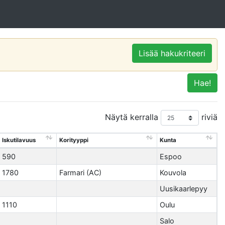
Lisää hakukriteeri
Hae!
Näytä kerralla
riviä
Iskutilavuus
Korityyppi
Kunta
590
Espoo
1780
Farmari (AC)
Kouvola
Uusikaarlepyy
1110
Oulu
Salo