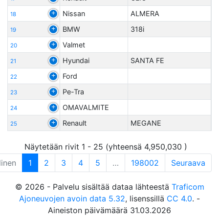
Nissan
ALMERA
18
BMW
318i
19
Valmet
20
Hyundai
SANTA FE
21
Ford
22
Pe-Tra
23
OMAVALMITE
24
Renault
MEGANE
25
Näytetään rivit 1 - 25 (yhteensä 4,950,030 )
linen
1
2
3
4
5
…
198002
Seuraava
© 2026 - Palvelu sisältää dataa lähteestä
Traficom
Ajoneuvojen avoin data 5.32
, lisenssillä
CC 4.0
. -
Aineiston päivämäärä 31.03.2026