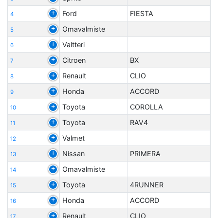
Ford
FIESTA
4
Omavalmiste
5
Valtteri
6
Citroen
BX
7
Renault
CLIO
8
Honda
ACCORD
9
Toyota
COROLLA
10
Toyota
RAV4
11
Valmet
12
Nissan
PRIMERA
13
Omavalmiste
14
Toyota
4RUNNER
15
Honda
ACCORD
16
Renault
CLIO
17