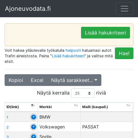
Ajoneuvodata.fi
Lisää hakukriteeri
Voit hakea ylläolevalla työkalulla
helposti
haluamasi autot
Hae!
Trafin aineistosta. Paina "
Lisää hakukriteeri
" ja valitse mitä
etsit.
Kopioi
Excel
Näytä sarakkeet...
Näytä kerralla
riviä
ID(link)
Merkki
Malli (kaupall.)
BMW
1
Volkswagen
PASSAT
2
Sprite
3