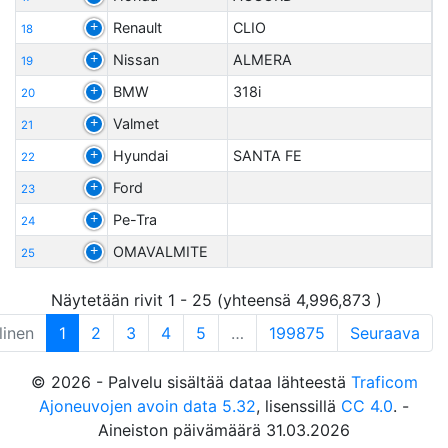
Renault
CLIO
18
Nissan
ALMERA
19
BMW
318i
20
Valmet
21
Hyundai
SANTA FE
22
Ford
23
Pe-Tra
24
OMAVALMITE
25
Näytetään rivit 1 - 25 (yhteensä 4,996,873 )
linen
1
2
3
4
5
…
199875
Seuraava
© 2026 - Palvelu sisältää dataa lähteestä
Traficom
Ajoneuvojen avoin data 5.32
, lisenssillä
CC 4.0
. -
Aineiston päivämäärä 31.03.2026