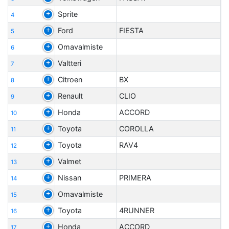
Sprite
4
Ford
FIESTA
5
Omavalmiste
6
Valtteri
7
Citroen
BX
8
Renault
CLIO
9
Honda
ACCORD
10
Toyota
COROLLA
11
Toyota
RAV4
12
Valmet
13
Nissan
PRIMERA
14
Omavalmiste
15
Toyota
4RUNNER
16
Honda
ACCORD
17