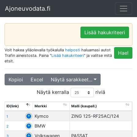
Ajoneuvodata.fi
Lisää hakukriteeri
Voit hakea ylläolevalla työkalulla
helposti
haluamasi autot
Hae!
Trafin aineistosta. Paina "
Lisää hakukriteeri
" ja valitse mitä
etsit.
Kopioi
Excel
Näytä sarakkeet...
Näytä kerralla
riviä
ID(link)
Merkki
Malli (kaupall.)
Kymco
ZING 125-RF25AC/124
1
BMW
2
Volkswagen
PASSAT
3