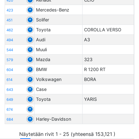
420
Mercedes-Benz
423
Solifer
451
Toyota
COROLLA VERSO
462
Audi
A3
494
Muuli
544
Mazda
323
579
BMW
R 1200 RT
604
Volkswagen
BORA
614
Case
643
Toyota
YARIS
649
674
Harley-Davidson
684
Näytetään rivit 1 - 25 (yhteensä 153,121 )