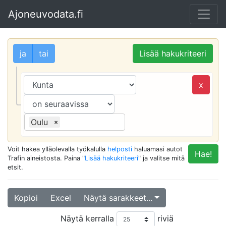
Ajoneuvodata.fi
ja
tai
Lisää hakukriteeri
x
Oulu
×
Voit hakea ylläolevalla työkalulla
helposti
haluamasi autot
Hae!
Trafin aineistosta. Paina "
Lisää hakukriteeri
" ja valitse mitä
etsit.
Kopioi
Excel
Näytä sarakkeet...
Näytä kerralla
riviä