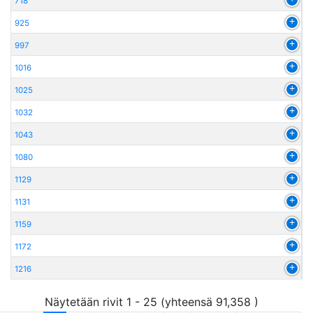
718
925
997
1016
1025
1032
1043
1080
1129
1131
1159
1172
1216
Näytetään rivit 1 - 25 (yhteensä 91,358 )