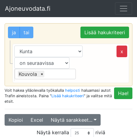
Ajoneuvodata.fi
ja
tai
Lisää hakukriteeri
x
Kouvola
×
Voit hakea ylläolevalla työkalulla
helposti
haluamasi autot
Hae!
Trafin aineistosta. Paina "
Lisää hakukriteeri
" ja valitse mitä
etsit.
Kopioi
Excel
Näytä sarakkeet...
Näytä kerralla
riviä