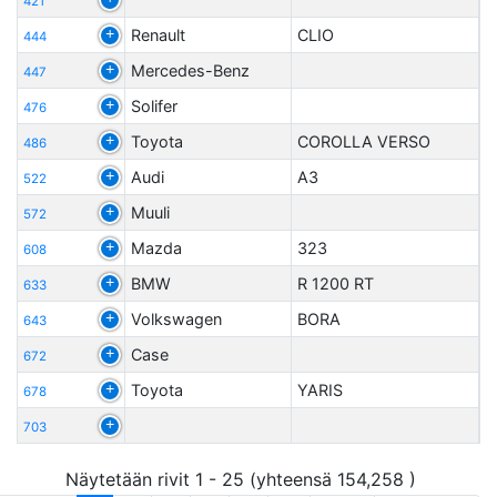
421
Renault
CLIO
444
Mercedes-Benz
447
Solifer
476
Toyota
COROLLA VERSO
486
Audi
A3
522
Muuli
572
Mazda
323
608
BMW
R 1200 RT
633
Volkswagen
BORA
643
Case
672
Toyota
YARIS
678
703
Näytetään rivit 1 - 25 (yhteensä 154,258 )