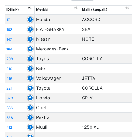
ID(link)
Merkki
Malli (kaupall.)
Honda
ACCORD
17
FIAT-SHARKY
SEA
103
Nissan
NOTE
147
Mercedes-Benz
164
Toyota
COROLLA
208
Kiito
210
Volkswagen
JETTA
216
Toyota
COROLLA
221
Honda
CR-V
323
Opel
336
Pe-Tra
358
Muuli
1250 XL
412