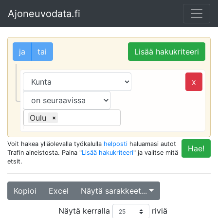
Ajoneuvodata.fi
ja
tai
Lisää hakukriteeri
x
Oulu
×
Voit hakea ylläolevalla työkalulla
helposti
haluamasi autot
Hae!
Trafin aineistosta. Paina "
Lisää hakukriteeri
" ja valitse mitä
etsit.
Kopioi
Excel
Näytä sarakkeet...
Näytä kerralla
riviä